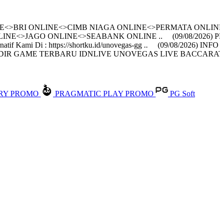
NE<>BRI ONLINE<>CIMB NIAGA ONLINE<>PERMATA ONL
NLINE<>JAGO ONLINE<>SEABANK ONLINE ..
(09/08/2026)
P
rnatif Kami Di : https://shortku.id/unovegas-gg ..
(09/08/2026)
INFO
DIR GAME TERBARU IDNLIVE UNOVEGAS LIVE BACCARA
RY
PROMO
PRAGMATIC PLAY
PROMO
PG Soft