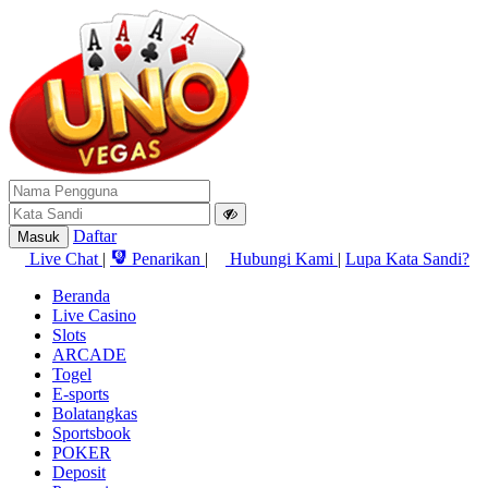
Daftar
Masuk
Live Chat
|
Penarikan
|
Hubungi Kami
|
Lupa Kata Sandi?
Beranda
Live Casino
Slots
ARCADE
Togel
E-sports
Bolatangkas
Sportsbook
POKER
Deposit