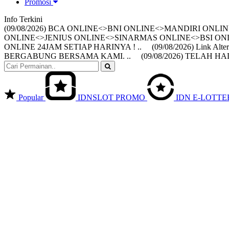
Promosi
Info Terkini
(09/08/2026)
BCA ONLINE<>BNI ONLINE<>MANDIRI ONLI
ONLINE<>JENIUS ONLINE<>SINARMAS ONLINE<>BSI O
ONLINE 24JAM SETIAP HARINYA ! ..
(09/08/2026)
Link Alte
BERGABUNG BERSAMA KAMI. ..
(09/08/2026)
TELAH HA
Popular
IDNSLOT
PROMO
IDN E-LOTTE