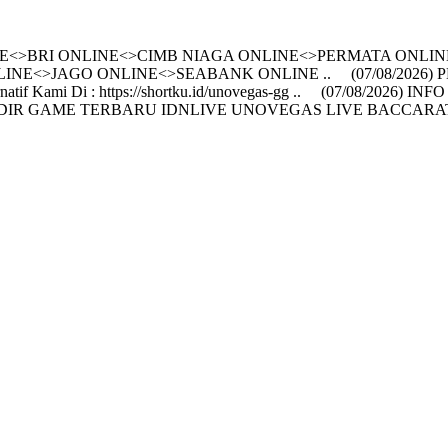
NE<>BRI ONLINE<>CIMB NIAGA ONLINE<>PERMATA ONL
NLINE<>JAGO ONLINE<>SEABANK ONLINE ..
(07/08/2026)
P
rnatif Kami Di : https://shortku.id/unovegas-gg ..
(07/08/2026)
INFO
DIR GAME TERBARU IDNLIVE UNOVEGAS LIVE BACCARA