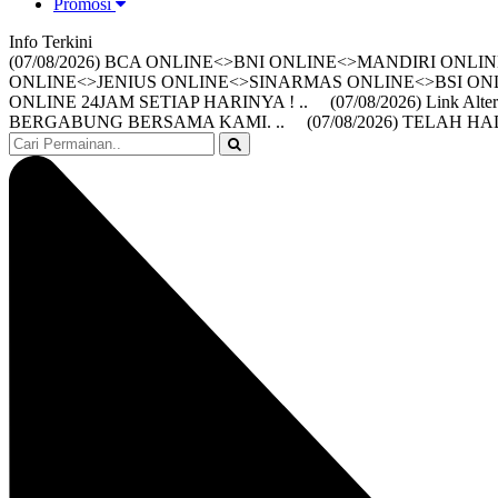
Promosi
Info Terkini
(07/08/2026)
BCA ONLINE<>BNI ONLINE<>MANDIRI ONLI
ONLINE<>JENIUS ONLINE<>SINARMAS ONLINE<>BSI O
ONLINE 24JAM SETIAP HARINYA ! ..
(07/08/2026)
Link Alte
BERGABUNG BERSAMA KAMI. ..
(07/08/2026)
TELAH HA