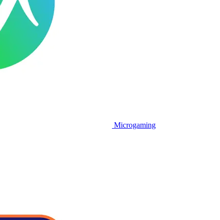
Microgaming