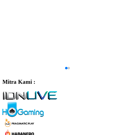
Mitra Kami :