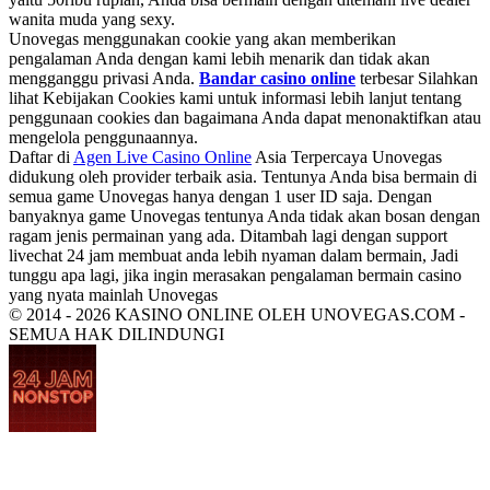
wanita muda yang sexy.
Unovegas menggunakan cookie yang akan memberikan
pengalaman Anda dengan kami lebih menarik dan tidak akan
mengganggu privasi Anda.
Bandar casino online
terbesar Silahkan
lihat Kebijakan Cookies kami untuk informasi lebih lanjut tentang
penggunaan cookies dan bagaimana Anda dapat menonaktifkan atau
mengelola penggunaannya.
Daftar di
Agen Live Casino Online
Asia Terpercaya Unovegas
didukung oleh provider terbaik asia. Tentunya Anda bisa bermain di
semua game Unovegas hanya dengan 1 user ID saja. Dengan
banyaknya game Unovegas tentunya Anda tidak akan bosan dengan
ragam jenis permainan yang ada. Ditambah lagi dengan support
livechat 24 jam membuat anda lebih nyaman dalam bermain, Jadi
tunggu apa lagi, jika ingin merasakan pengalaman bermain casino
yang nyata mainlah Unovegas
© 2014 - 2026 KASINO ONLINE OLEH UNOVEGAS.COM -
SEMUA HAK DILINDUNGI