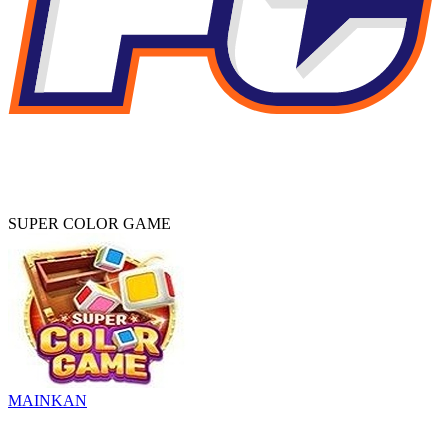
SUPER COLOR GAME
MAINKAN