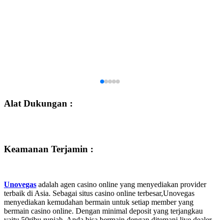
Alat Dukungan :
Keamanan Terjamin :
Unovegas
adalah agen casino online yang menyediakan provider
terbaik di Asia. Sebagai situs casino online terbesar,Unovegas
menyediakan kemudahan bermain untuk setiap member yang
bermain casino online. Dengan minimal deposit yang terjangkau
yaitu 50ribu rupiah, Anda bisa bermain dengan ditemani live dealer