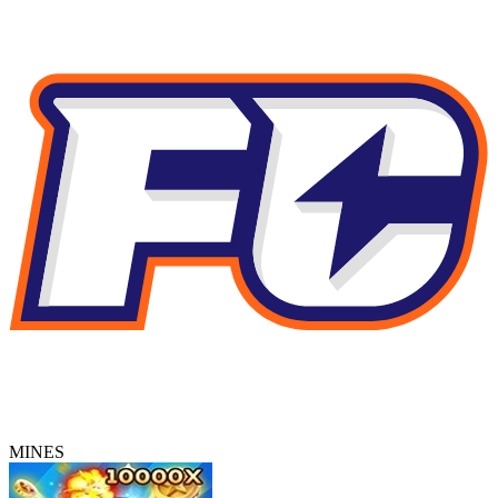
MINES