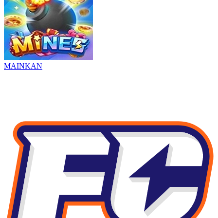
MAINKAN