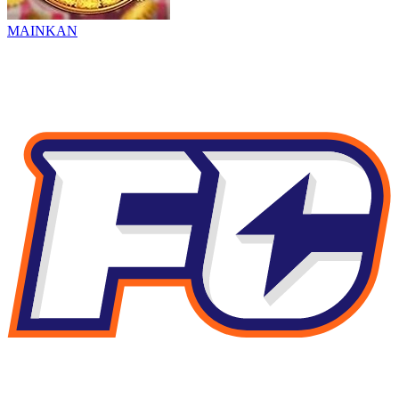
MAINKAN